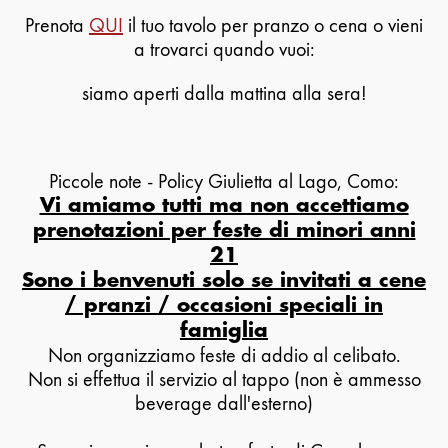
Prenota
QUI
il tuo tavolo per pranzo o cena o vieni
a trovarci quando vuoi:
siamo aperti dalla mattina alla sera!
Piccole note - Policy Giulietta al Lago, Como:
Vi amiamo tutti ma non accettiamo
prenotazioni per feste di minori anni
21
Sono i benvenuti solo se invitati a cene
/ pranzi / occasioni speciali in
famiglia
Non organizziamo feste di addio al celibato.
Non si effettua il servizio al tappo (non è ammesso
beverage dall'esterno)