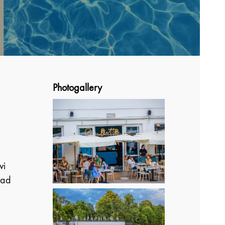
Photogallery
vi
o ad