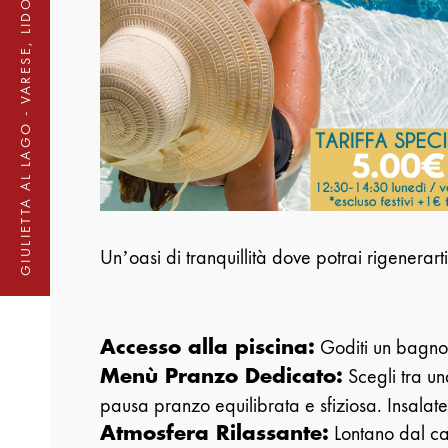
GIULIETTA AL LAGO - VARESE, LIDO SCHIRANNA
Un’oasi di tranquillità dove potrai rigenerart
Goditi un bagno r
Accesso alla piscina:
Scegli tra una
Menù Pranzo Dedicato:
pausa pranzo equilibrata e sfiziosa. Insalate,
Lontano dal cao
Atmosfera Rilassante: