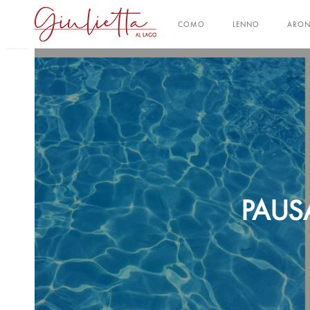
COMO
LENNO
ARO
PAUS