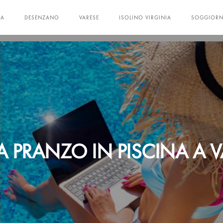
NA
DESENZANO
VARESE
ISOLINO VIRGINIA
SOGGIOR
A PRANZO IN PISCINA A V