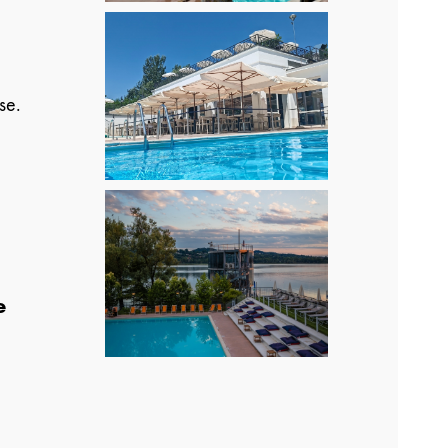
se.
e