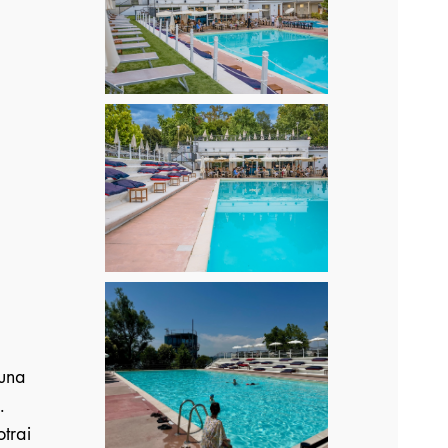
 una
.
trai