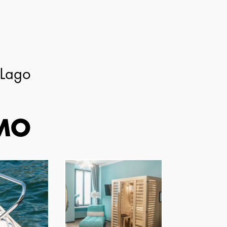
 Lago
OMO