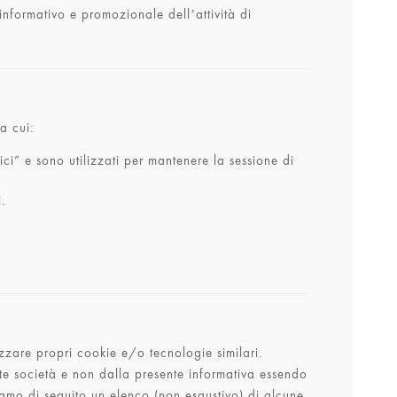
 informativo e promozionale dell’attività di
a cui:
ici” e sono utilizzati per mantenere la sessione di
.
lizzare propri cookie e/o tecnologie similari.
ette società e non dalla presente informativa essendo
rniamo di seguito un elenco (non esaustivo) di alcune