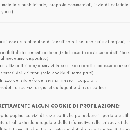
ni materiale pubblicitario, proposte commerciali, invio di materiale
er, ecc)
re i cookie o altro tipo di identificatori per una serie di ragioni, tr
edibili dietro autenticazione (in tal caso i cookie sono detti “tecn
dal medesimo dispositivo).
e utilizza il sito e/o servizi in esso incorporati o ad esso connessi
teressi dei visitatori (solo cookie di terze parti).
tilizzo del sito e/o dei servizi in esso incorporati.
odotti e i servizi di giuliettaallago.it o di suoi partner.
IRETTAMENTE ALCUN COOKIE DI PROFILAZIONE:
roprie pagine, servizi di terze parti che potrebbero impostare e uti
rte di tali aziende è regolato dalle informative sulla privacy di d
di tali strumenti ed al trattamento dei dati da questi derivanti. Fo