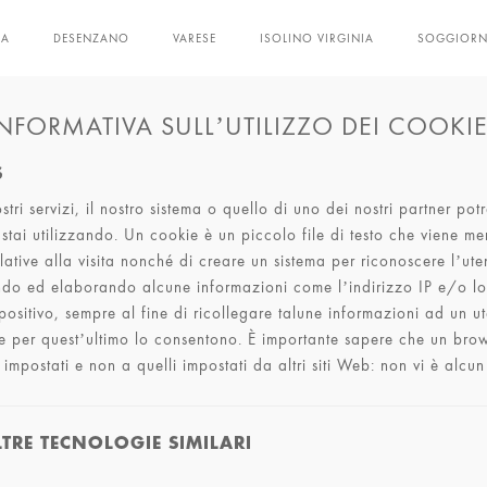
NA
DESENZANO
VARESE
ISOLINO VIRGINIA
SOGGIOR
NFORMATIVA SULL’UTILIZZO DEI COOKI
S
tri servizi, il nostro sistema o quello di uno dei nostri partner po
e stai utilizzando. Un cookie è un piccolo file di testo che viene m
ative alla visita nonché di creare un sistema per riconoscere l’uten
endo ed elaborando alcune informazioni come l’indirizzo IP e/o lo 
ispositivo, sempre al fine di ricollegare talune informazioni ad un
te per quest’ultimo lo consentono. È importante sapere che un bro
postati e non a quelli impostati da altri siti Web: non vi è alcun r
LTRE TECNOLOGIE SIMILARI