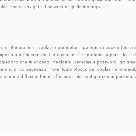
kie mentre navighi sul network di giuliettaallago.it:
 o rifiutare tutti i cookie o particolari tipologie di cookie (ad es
postato all’interno del tuo computer. È importante sapere che il rifi
chiedono che tu acceda, mediante username e password, ad aree per gl
ente e, di conseguenza, l’eventuale blocco dei cookie ne renderebb
azione più diffusi ai fini di effettuare una configurazione personali