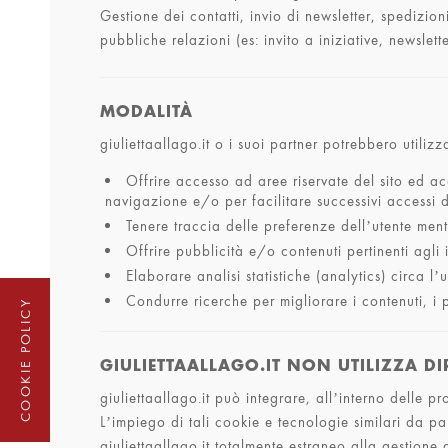
Gestione dei contatti, invio di newsletter, spedizio
pubbliche relazioni (es: invito a iniziative, newslett
MODALITÀ
giuliettaallago.it o i suoi partner potrebbero utilizza
Offrire accesso ad aree riservate del sito ed acc
navigazione e/o per facilitare successivi accessi 
Tenere traccia delle preferenze dell’utente mentr
Offrire pubblicità e/o contenuti pertinenti agli in
Elaborare analisi statistiche (analytics) circa l’u
Condurre ricerche per migliorare i contenuti, i pr
COOKIE POLICY
GIULIETTAALLAGO.IT NON UTILIZZA D
giuliettaallago.it può integrare, all’interno delle p
L’impiego di tali cookie e tecnologie similari da pa
giuliettaallago.it totalmente estraneo alla gestione 