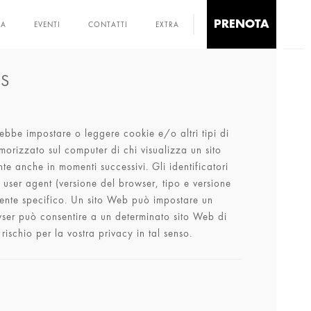
PRENOTA
NA
EVENTI
CONTATTI
EXTRA
ES
trebbe impostare o leggere cookie e/o altri tipi di
emorizzato sul computer di chi visualizza un sito
te anche in momenti successivi. Gli identificatori
user agent (versione del browser, tipo e versione
 utente specifico. Un sito Web può impostare un
wser può consentire a un determinato sito Web di
ischio per la vostra privacy in tal senso.